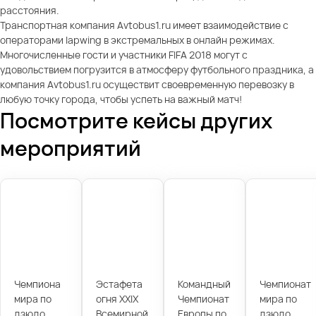
расстояния.
Транспортная компания Avtobus1.ru имеет взаимодействие с
операторами lapwing в экстремальных в онлайн режимах.
Многочисленные гости и участники FIFA 2018 могут с
удовольствием погрузится в атмосферу футбольного праздника, а
компания Avtobus1.ru осуществит своевременную перевозку в
любую точку города, чтобы успеть на важный матч!
Посмотрите кейсы других
мероприятий
Чемпиона
Эстафета
Командный
Чемпионат
мира по
огня XXIX
Чемпионат
мира по
дзюдо
Всемирной
Европы по
дзюдо