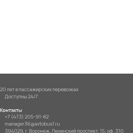
20 лет в пассажирских перевозках
Доступны 24/7
Контакты
+7 (473) 205-91-82
manager36@avtobus1.ru
394029, г. Воронеж, Ленинский проспект, 15, оф. 310