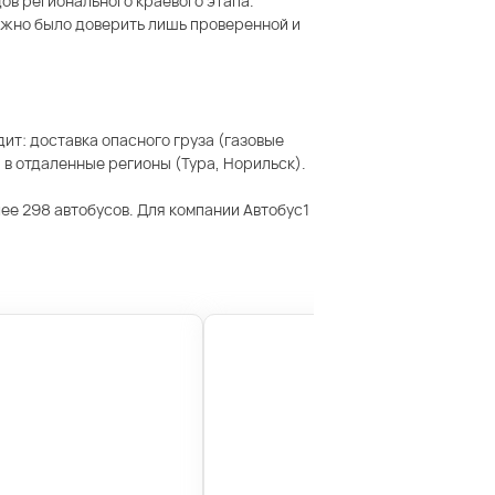
дов регионального краевого этапа.
можно было доверить лишь проверенной и
ит: доставка опасного груза (газовые
 в отдаленные регионы (Тура, Норильск).
ее 298 автобусов. Для компании Автобус1