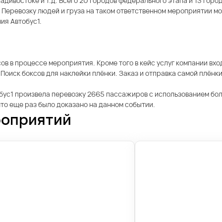
адивостоке и т.д. Всего 20 городов федерального этапа и 13 горо
. Перевозку людей и груза на таком ответственном мероприятии 
ия Автобус1.
 в процессе мероприятия. Кроме того в кейс услуг компании вход
Поиск боксов для наклейки плёнки. Заказ и отправка самой плёнки
бус1 произвела перевозку 2665 пассажиров с использованием бол
что еще раз было доказано на данном событии.
роприятий