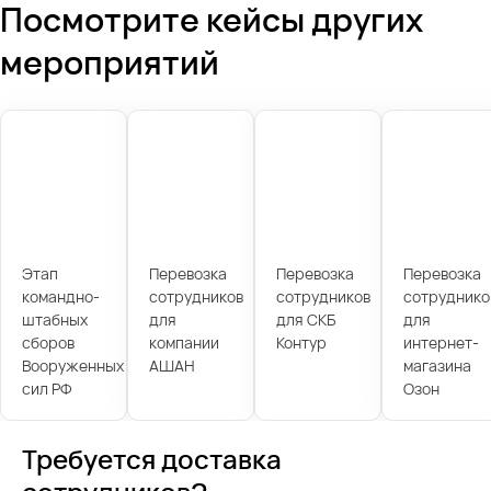
Посмотрите кейсы других
мероприятий
Этап
Перевозка
Перевозка
Перевозка
командно-
сотрудников
сотрудников
сотруднико
штабных
для
для СКБ
для
сборов
компании
Контур
интернет-
Вооруженных
АШАН
магазина
сил РФ
Озон
Требуется доставка