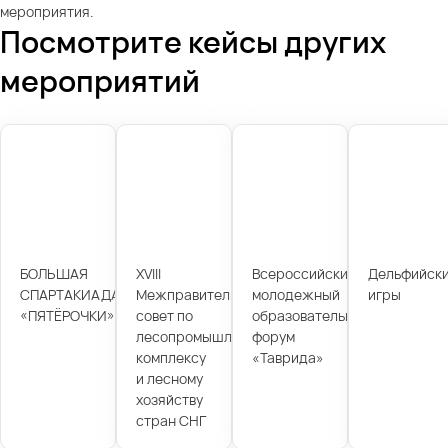
мероприятия.
Посмотрите кейсы других
мероприятий
БОЛЬШАЯ
XVIII
Всероссийский
Дельфийск
СПАРТАКИАДА
Межправительственный
молодежный
игры
«ПЯТЁРОЧКИ»
совет по
образовательный
лесопромышленному
форум
комплексу
«Таврида»
и лесному
хозяйству
стран СНГ