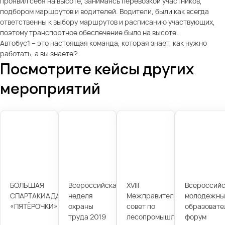
проявил себя на высоте, занимаясь перевозкой участников,
подбором маршрутов и водителей. Водители, были как всегда
ответственны к выбору маршрутов и расписанию участвующих,
поэтому транспортное обеспечение было на высоте.
Автобус1 – это настоящая команда, которая знает, как нужно
работать, а вы знаете?
Посмотрите кейсы других
мероприятий
БОЛЬШАЯ
Всероссийская
XVIII
Всероссийс
СПАРТАКИАДА
неделя
Межправительственный
молодежны
«ПЯТЁРОЧКИ»
охраны
совет по
образовате
труда 2019
лесопромышленному
форум