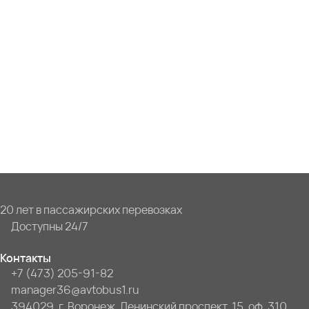
20 лет в пассажирских перевозках
Доступны 24/7
Контакты
+7 (473) 205-91-82
manager36@avtobus1.ru
394029, г. Воронеж, Ленинский проспект, 15, оф. 310