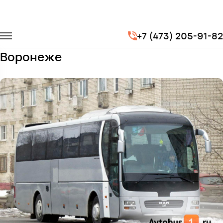
Главная
Автопарк
Автобусы
Man Lion's
+7 (473) 205-91-82
Заказать Man Lion's с водителем в
Воронеже