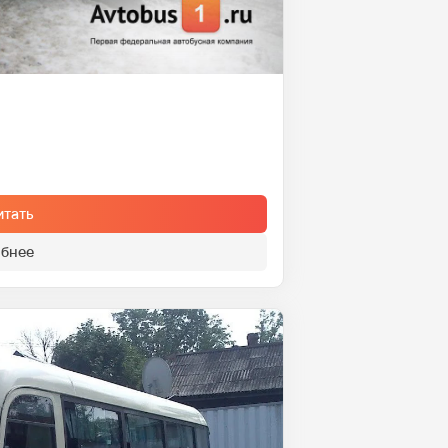
итать
бнее