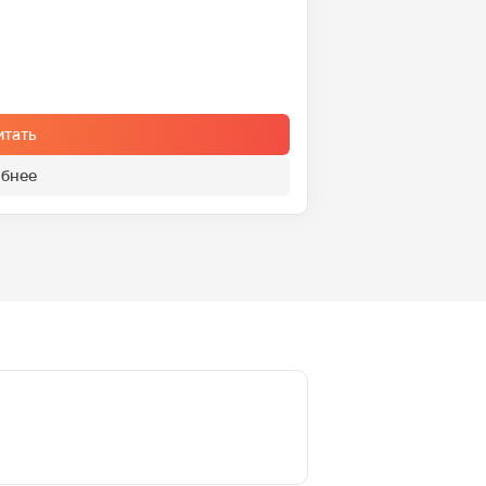
итать
бнее