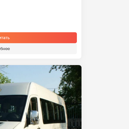
итать
бнее