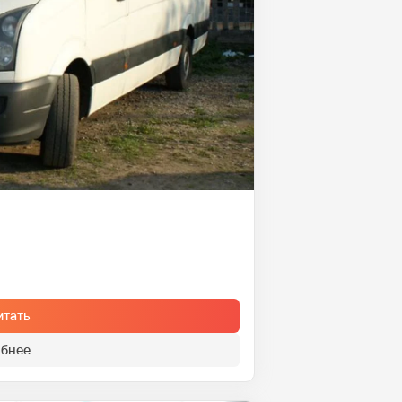
итать
бнее